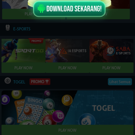
E-SPORTS
Lihat Semua
PROMO
TOGEL