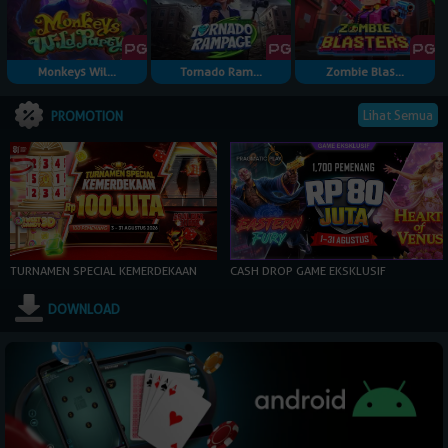
Monkeys Wil...
Tornado Ram...
Zombie Blas...
Lihat Semua
PROMOTION
TURNAMEN SPECIAL KEMERDEKAAN
CASH DROP GAME EKSKLUSIF
DOWNLOAD