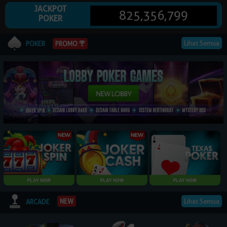
JACKPOT
825,356,799
POKER
© 2026 NagaPoker. All Rights Reserved | 18+
Lihat Semua
PROMO
POKER
Lihat Semua
NEW
ARCADE