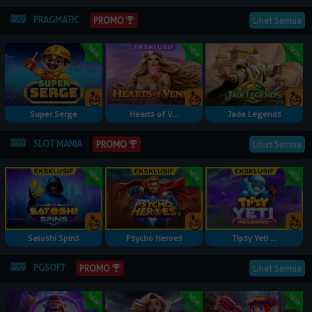
PRAGMATIC
Lihat Semua
PROMO
Super Serge
Hearts of V...
Jade Legends
SLOT MANIA
Lihat Semua
PROMO
Satoshi Spins
Psycho Heroes
Tipsy Yeti ...
PGSOFT
Lihat Semua
PROMO