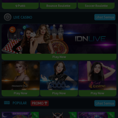
9 Putts
Bounce Roulette
Soccer Roulette
Lihat Semua
LIVE CASINO
Play Now
Play Now
Play Now
Play Now
POPULAR
Lihat Semua
PROMO