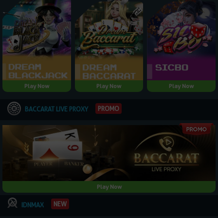
Play Now
Play Now
Play Now
PROMO
BACCARAT LIVE PROXY
Play Now
NEW
IDNMAX