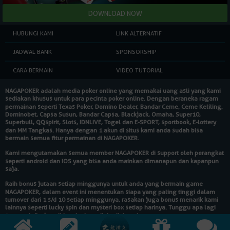
HUBUNGI KAMI
LINK ALTERNATIF
JADWAL BANK
SPONSORSHIP
CARA BERMAIN
VIDEO TUTORIAL
NAGAPOKER
adalah media poker online yang memakai uang asli yang kami
sediakan khusus untuk para pecinta poker online. Dengan beraneka ragam
permainan seperti Texas Poker, Domino Dealer, Bandar Ceme, Ceme Keliling,
Dominobet, Capsa Susun, Bandar Capsa, Blackjack, Omaha, Super10,
Superbull, QQspirit, Slots, IDNLIVE, Togel dan E-SPORT, sportbook, E-lottery
dan MM Tangkas. Hanya dengan 1 akun di situs kami anda sudah bisa
bermain semua fitur permainan di
NAGAPOKER
.
Kami mengutamakan semua member
NAGAPOKER
di support oleh perangkat
seperti android dan IOS yang bisa anda mainkan dimanapun dan kapanpun
saja.
Raih bonus jutaan setiap minggunya untuk anda yang bermain game
NAGAPOKER
, dalam event ini menentukan siapa yang paling tinggi dalam
turnover dari 1 s/d 10 setiap minggunya, rasakan juga bonus menarik kami
lainnya seperti lucky spin dan mysteri box setiap harinya. Tunggu apa lagi
segera daftarkan diri anda dan raih hadiahnya!