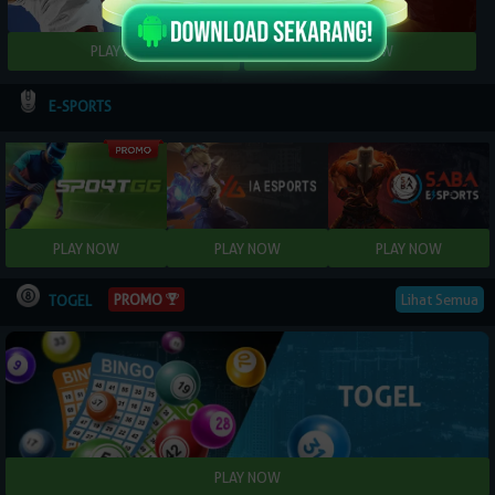
E-SPORTS
Lihat Semua
PROMO
TOGEL